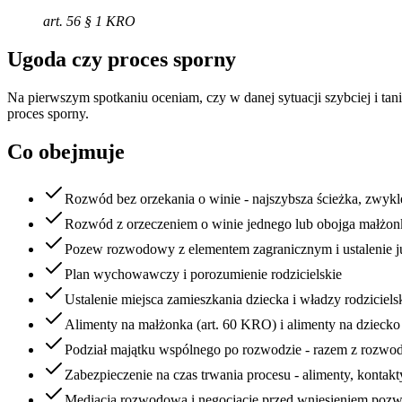
art. 56 § 1 KRO
Ugoda czy proces sporny
Na pierwszym spotkaniu oceniam, czy w danej sytuacji szybciej i t
proces sporny.
Co obejmuje
Rozwód bez orzekania o winie - najszybsza ścieżka, zwykl
Rozwód z orzeczeniem o winie jednego lub obojga małżo
Pozew rozwodowy z elementem zagranicznym i ustalenie j
Plan wychowawczy i porozumienie rodzicielskie
Ustalenie miejsca zamieszkania dziecka i władzy rodzici
Alimenty na małżonka (art. 60 KRO) i alimenty na dzieck
Podział majątku wspólnego po rozwodzie - razem z rozw
Zabezpieczenie na czas trwania procesu - alimenty, kontak
Mediacja rozwodowa i negocjacje przed wniesieniem poz