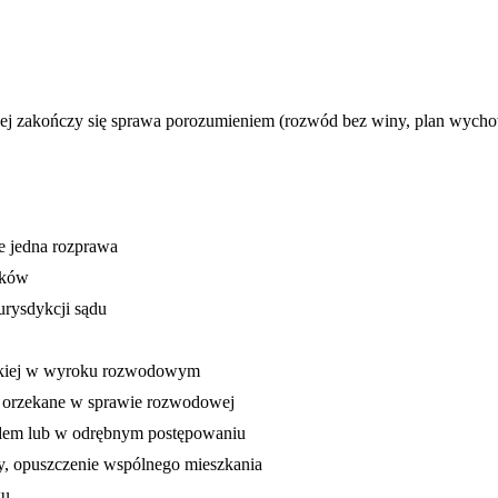
aniej zakończy się sprawa porozumieniem (rozwód bez winy, plan wych
e jedna rozprawa
nków
urysdykcji sądu
elskiej w wyroku rozwodowym
o orzekane w sprawie rozwodowej
odem lub w odrębnym postępowaniu
ty, opuszczenie wspólnego mieszkania
wu