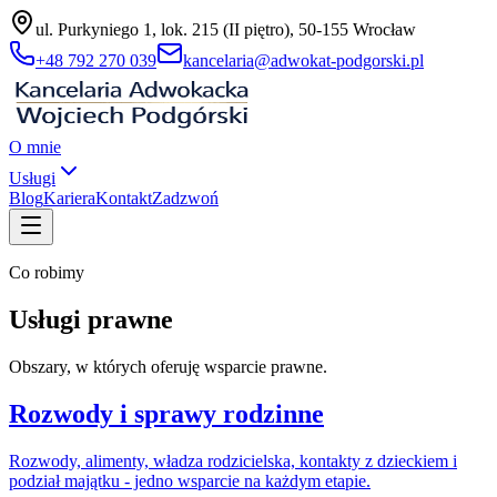
ul. Purkyniego 1, lok. 215 (II piętro), 50-155 Wrocław
+48 792 270 039
kancelaria@adwokat-podgorski.pl
O mnie
Usługi
Blog
Kariera
Kontakt
Zadzwoń
Co robimy
Usługi prawne
Obszary, w których oferuję wsparcie prawne.
Rozwody i sprawy rodzinne
Rozwody, alimenty, władza rodzicielska, kontakty z dzieckiem i
podział majątku - jedno wsparcie na każdym etapie.