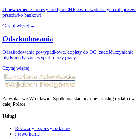
Unieważnienie umowy kredytu CHF, zwrot wpłaconych rat, pozew
przeciwko bankowi.
Czytaj więcej →
Odszkodowania
Odszkodowania powypadkowe, dopłaty do OC, zadośćuczynienie,
błędy medyczne, wypadki przy pracy.
Czytaj więcej →
Adwokat we Wrocławiu. Spotkania stacjonarnie i obsługa zdalna w
całej Polsce.
Usługi
Rozwody i sprawy rodzinne
Prawo karne