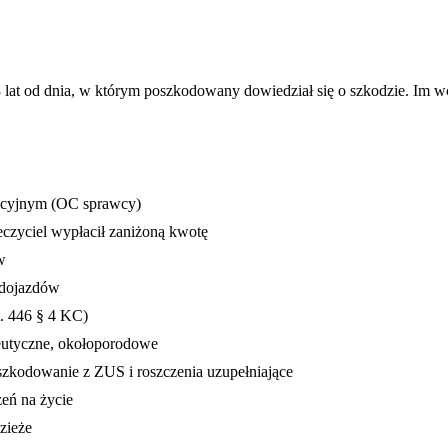
t od dnia, w którym poszkodowany dowiedział się o szkodzie. Im wcze
acyjnym (OC sprawcy)
czyciel wypłacił zaniżoną kwotę
w
, dojazdów
t. 446 § 4 KC)
eutyczne, okołoporodowe
szkodowanie z ZUS i roszczenia uzupełniające
eń na życie
zieże