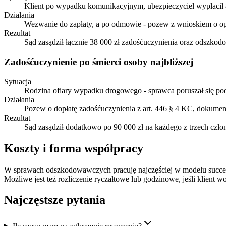
Klient po wypadku komunikacyjnym, ubezpieczyciel wypłacił 8 0
Działania
Wezwanie do zapłaty, a po odmowie - pozew z wnioskiem o opin
Rezultat
Sąd zasądził łącznie 38 000 zł zadośćuczynienia oraz odszkodo
Zadośćuczynienie po śmierci osoby najbliższej
Sytuacja
Rodzina ofiary wypadku drogowego - sprawca poruszał się pod
Działania
Pozew o dopłatę zadośćuczynienia z art. 446 § 4 KC, dokument
Rezultat
Sąd zasądził dodatkowo po 90 000 zł na każdego z trzech człon
Koszty i forma współpracy
W sprawach odszkodowawczych pracuję najczęściej w modelu success 
Możliwe jest też rozliczenie ryczałtowe lub godzinowe, jeśli klient wo
Najczęstsze pytania