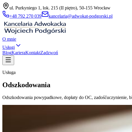
ul. Purkyniego 1, lok. 215 (II piętro), 50-155 Wrocław
+48 792 270 039
kancelaria@adwokat-podgorski.pl
O mnie
Usługi
Blog
Kariera
Kontakt
Zadzwoń
Usługa
Odszkodowania
Odszkodowania powypadkowe, dopłaty do OC, zadośćuczynienie, bł