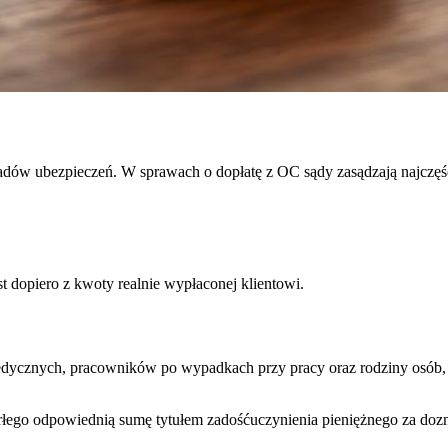
dów ubezpieczeń. W sprawach o dopłatę z OC sądy zasądzają najczęści
t dopiero z kwoty realnie wypłaconej klientowi.
cznych, pracowników po wypadkach przy pracy oraz rodziny osób, kt
łego odpowiednią sumę tytułem zadośćuczynienia pieniężnego za doz