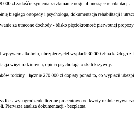
00 zł zadośćuczynienia za złamanie nogi i 4 miesiące rehabilitacji.
ię biegłego ortopedy i psychologa, dokumentacja rehabilitacji i utr
wanie za utracone dochody - blisko pięciokrotność pierwotnej propozyc
 wpływem alkoholu, ubezpieczyciel wypłacił 30 000 zł na każdego z t
acja więzi rodzinnych, opinia psychologa o skali krzywdy.
ków rodziny - łącznie 270 000 zł dopłaty ponad to, co wypłacił ubezpi
fee - wynagrodzenie liczone procentowo od kwoty realnie wywalczone
li. Pierwsza analiza dokumentacji - bezpłatna.