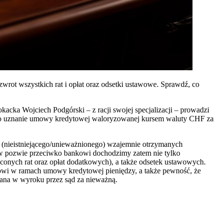
ot wszystkich rat i opłat oraz odsetki ustawowe. Sprawdź, co
acka Wojciech Podgórski – z racji swojej specjalizacji – prowadzi
m o uznanie umowy kredytowej waloryzowanej kursem waluty CHF za
 (nieistniejącego/unieważnionego) wzajemnie otrzymanych
, w pozwie przeciwko bankowi dochodzimy zatem nie tylko
conych rat oraz opłat dodatkowych), a także odsetek ustawowych.
owi w ramach umowy kredytowej pieniędzy, a także pewność, że
nana w wyroku przez sąd za nieważną.