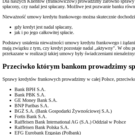
Dla naszych Klientów (frankowiczów) prowadzimy zarówno sprawy fr
spłacony, czy nadal jest spłacany. Możliwe jest pozwanie banku równi
Nieważność umowy kredytu frankowego można skutecznie dochodzi
gdy kredyt jest nadal spłacany,
jak i po jego całkowitej spłacie.
Podstawy ustalenia nieważności umowy kredytu frankowego i żądani
mają związku z tym, czy kredyt pozostaje nadal „aktywny". W obu p
przekazane w realizacji takiej umowy były świadczeniami nienależnym
Przeciwko którym bankom prowadzimy s
Sprawy kredytów frankowych prowadzimy w całej Polsce, przeciwk
Bank BPH S.A.
Bank PBK S.A.
GE Money Bank S.A.
BNP Paribas S.A.
BGŻ S.A. (Bank Gospodarki Żywnościowej S.A.)
Fortis Bank S.A.
Raiffeisen Bank International AG (S.A.) Oddział w Polsce
Raiffeisen Bank Polska S.A.
EFG Eurobank Ergasias (Polbank)