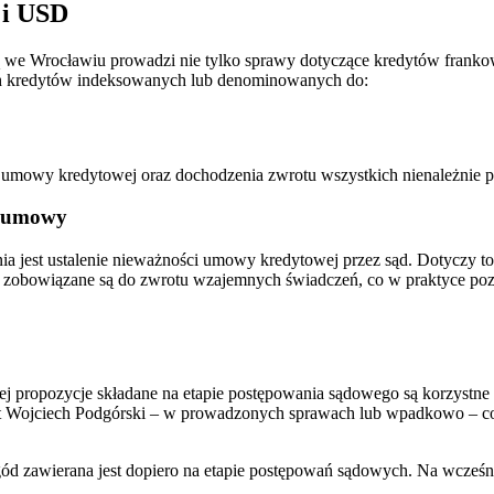
 i USD
 we Wrocławiu prowadzi nie tylko sprawy dotyczące kredytów franko
ch kredytów indeksowanych lub denominowanych do:
i umowy kredytowej oraz dochodzenia zwrotu wszystkich nienależnie 
e umowy
est ustalenie nieważności umowy kredytowej przez sąd. Dotyczy to 
 zobowiązane są do zwrotu wzajemnych świadczeń, co w praktyce pozw
ciej propozycje składane na etapie postępowania sądowego są korzystn
at Wojciech Podgórski – w prowadzonych sprawach lub wpadkowo – cor
d zawierana jest dopiero na etapie postępowań sądowych. Na wcześni