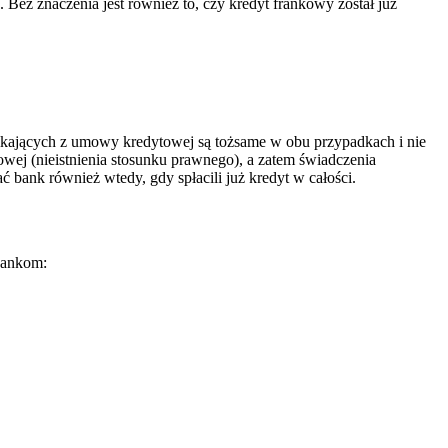
z znaczenia jest również to, czy kredyt frankowy został już
ikających z umowy kredytowej są tożsame w obu przypadkach i nie
ej (nieistnienia stosunku prawnego), a zatem świadczenia
 bank również wtedy, gdy spłacili już kredyt w całości.
bankom: