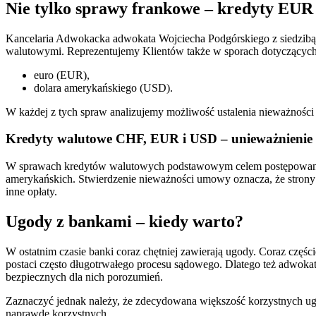
Nie tylko sprawy frankowe – kredyty EUR
Kancelaria Adwokacka adwokata Wojciecha Podgórskiego z siedzibą
walutowymi. Reprezentujemy Klientów także w sporach dotyczący
euro (EUR),
dolara amerykańskiego (USD).
W każdej z tych spraw analizujemy możliwość ustalenia nieważnośc
Kredyty walutowe CHF, EUR i USD – unieważnieni
W sprawach kredytów walutowych podstawowym celem postępowania j
amerykańskich. Stwierdzenie nieważności umowy oznacza, że strony
inne opłaty.
Ugody z bankami – kiedy warto?
W ostatnim czasie banki coraz chętniej zawierają ugody. Coraz częś
postaci często długotrwałego procesu sądowego. Dlatego też adwok
bezpiecznych dla nich porozumień.
Zaznaczyć jednak należy, że zdecydowana większość korzystnych ugó
naprawdę korzystnych.