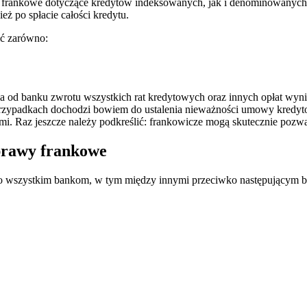
ankowe dotyczące kredytów indeksowanych, jak i denominowanych. Be
eż po spłacie całości kredytu.
ć zarówno:
a od banku zwrotu wszystkich rat kredytowych oraz innych opłat wyn
rzypadkach dochodzi bowiem do ustalenia nieważności umowy kredytow
i. Raz jeszcze należy podkreślić: frankowicze mogą skutecznie pozwać
prawy frankowe
o wszystkim bankom, w tym między innymi przeciwko następującym 