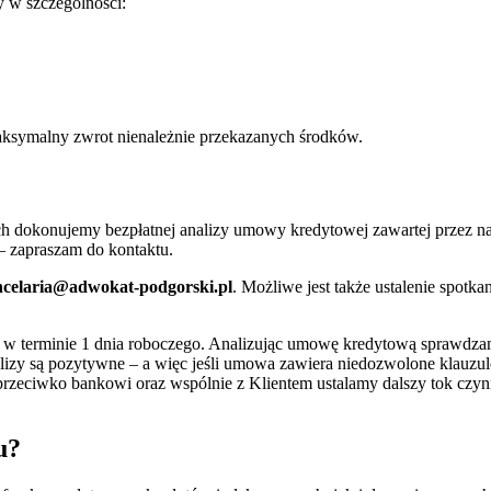
 w szczególności:
aksymalny zwrot nienależnie przekazanych środków.
okonujemy bezpłatnej analizy umowy kredytowej zawartej przez nasz
 – zapraszam do kontaktu.
celaria@adwokat-podgorski.pl
. Możliwe jest także ustalenie spot
w terminie 1 dnia roboczego. Analizując umowę kredytową sprawdzamy
lizy są pozytywne – a więc jeśli umowa zawiera niedozwolone klauz
rzeciwko bankowi oraz wspólnie z Klientem ustalamy dalszy tok czynno
u?