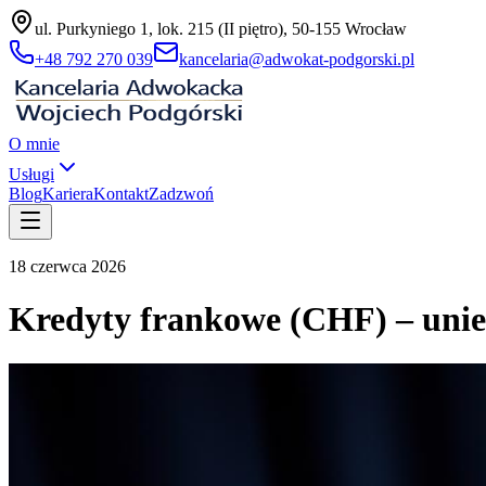
ul. Purkyniego 1, lok. 215 (II piętro), 50-155 Wrocław
+48 792 270 039
kancelaria@adwokat-podgorski.pl
O mnie
Usługi
Blog
Kariera
Kontakt
Zadzwoń
18 czerwca 2026
Kredyty frankowe (CHF) – unie