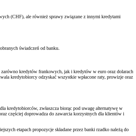
wych (CHF), ale również sprawy związane z innymi kredytami
pobranych świadczeń od banku.
zarówno kredytów frankowych, jak i kredytów w euro oraz dolarach
ala kredytobiorcy odzyskać wszystkie wpłacone raty, prowizje oraz
e dla kredytobiorców, zwłaszcza biorąc pod uwagę alternatywę w
az częściej doprowadza do zawarcia korzystnych dla klientów i
ejszych etapach propozycje składane przez banki rzadko należą do