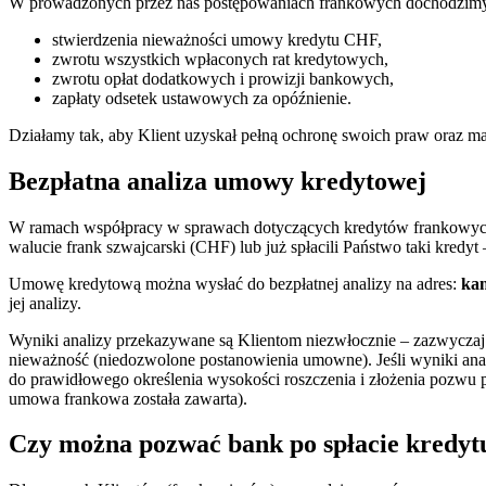
W prowadzonych przez nas postępowaniach frankowych dochodzimy
stwierdzenia nieważności umowy kredytu CHF,
zwrotu wszystkich wpłaconych rat kredytowych,
zwrotu opłat dodatkowych i prowizji bankowych,
zapłaty odsetek ustawowych za opóźnienie.
Działamy tak, aby Klient uzyskał pełną ochronę swoich praw oraz m
Bezpłatna analiza umowy kredytowej
W ramach współpracy w sprawach dotyczących kredytów frankowych d
walucie frank szwajcarski (CHF) lub już spłacili Państwo taki kredyt
Umowę kredytową można wysłać do bezpłatnej analizy na adres:
kan
jej analizy.
Wyniki analizy przekazywane są Klientom niezwłocznie – zazwyczaj 
nieważność (niedozwolone postanowienia umowne). Jeśli wyniki ana
do prawidłowego określenia wysokości roszczenia i złożenia pozwu p
umowa frankowa została zawarta).
Czy można pozwać bank po spłacie kredyt