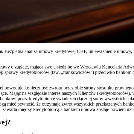
i. Bezpłatna analiza umowy kredytowej CHF, unieważnienie umowy, zwr
rawy o zapłatę, mająca swoją siedzibę we Wrocławiu Kancelaria Adwok
iej: sprawy kredytobiorców (tzw. „frankowiczów") przeciwko banko
j powoduje konieczność zwrotu przez obie strony stosunku prawnego
jące. Mając na względzie interes naszych Klientów (kredytobiorców)
ankowi przez kredytobiorcę świadczeń (łącznej sumy wszystkich spła
ogą mieć pewność, że otrzymają zwrot wszystkich przekazanych bank
ci – zawarta między kredytobiorcą a bankiem umowa zostaje bowiem uz
wej?